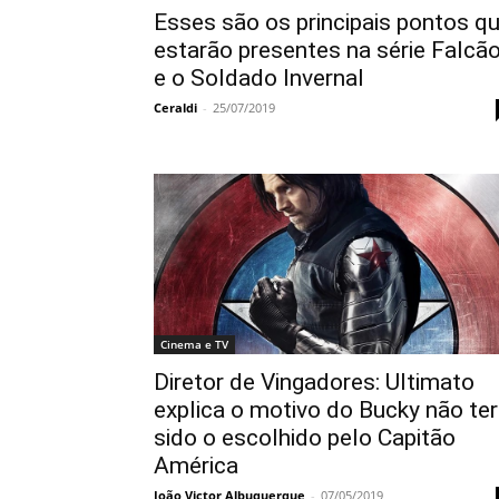
Esses são os principais pontos q
estarão presentes na série Falcã
e o Soldado Invernal
Ceraldi
-
25/07/2019
Cinema e TV
Diretor de Vingadores: Ultimato
explica o motivo do Bucky não ter
sido o escolhido pelo Capitão
América
João Victor Albuquerque
-
07/05/2019