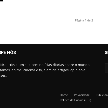
Página 1 de 2
BRE NÓS
S
itical Hits é um site com notícias diárias sobre o mundo
games, anime, cinema e tv, além de artigos, opinião e
ises.
Home
Privacidade
Publicid
Política de Cookies (BR)