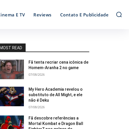
Cinema E TV
Reviews
Contato E Publicidade
MOST READ
Fã tenta recriar cena icônica de
Homem-Aranha 2 no game
07/08/2026
My Hero Academia revelou o
substituto de All Might, e ele
não é Deku
07/08/2026
Fã descobre referências a
Mortal Kombat e Dragon Ball