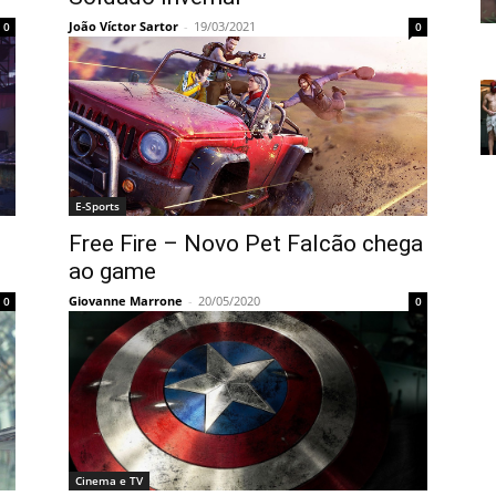
João Víctor Sartor
-
19/03/2021
0
0
E-Sports
Free Fire – Novo Pet Falcão chega
ao game
Giovanne Marrone
-
20/05/2020
0
0
Cinema e TV