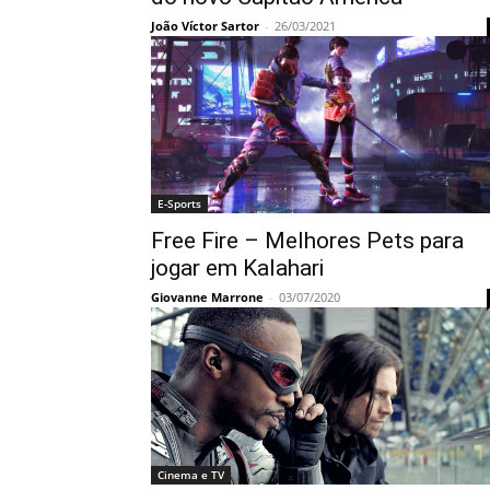
João Víctor Sartor
-
26/03/2021
E-Sports
Free Fire – Melhores Pets para
jogar em Kalahari
Giovanne Marrone
-
03/07/2020
Cinema e TV