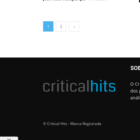
1
2
SO
O Cr
dos 
anál
© Critical Hits - Marca Registrada