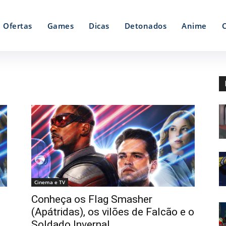
Ofertas
Games
Dicas
Detonados
Anime
Cinema e TV
Conheça os Flag Smasher
(Apátridas), os vilões de Falcão e o
Soldado Invernal