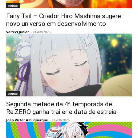
Anime
Fairy Tail – Criador Hiro Mashima sugere
novo universo em desenvolvimento
Valteci Junior
-
06/08/2026
Anime
Segunda metade da 4ª temporada de
Re:ZERO ganha trailer e data de estreia
João Victor Albuquerque
-
06/08/2026