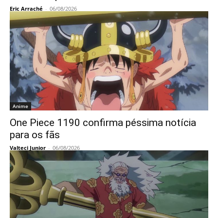
Eric Arraché
-
06/08/2026
Anime
One Piece 1190 confirma péssima notícia
para os fãs
Valteci Junior
-
06/08/2026