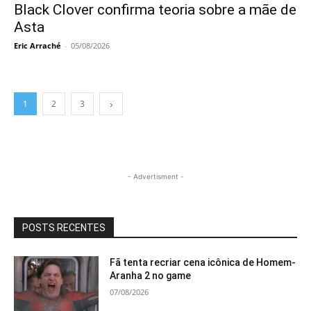
Black Clover confirma teoria sobre a mãe de
Asta
Eric Arraché
-
05/08/2026
1
2
3
- Advertisment -
POSTS RECENTES
Fã tenta recriar cena icônica de Homem-
Aranha 2 no game
07/08/2026