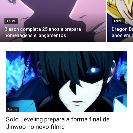
ANIME
ANIME
Bleach completa 25 anos e prepara
Dragon Ba
homenagens e lançamentos
anos em a
Anime
Solo Leveling prepara a forma final de
Jinwoo no novo filme