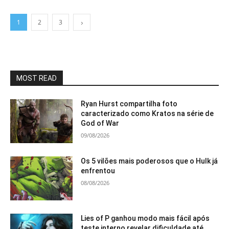
1
2
3
MOST READ
Ryan Hurst compartilha foto
caracterizado como Kratos na série de
God of War
09/08/2026
Os 5 vilões mais poderosos que o Hulk já
enfrentou
08/08/2026
Lies of P ganhou modo mais fácil após
teste interno revelar dificuldade até