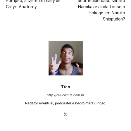
Pompeo, a Meredith Grey de
acontecido caso Minato
Grey’s Anatomy
Namikaze ainda fosse o
Hokage em Naruto
Shippuden?
Tico
http://criticalhits.com.br
Redator eventual, podcaster e negro maravilhoso.