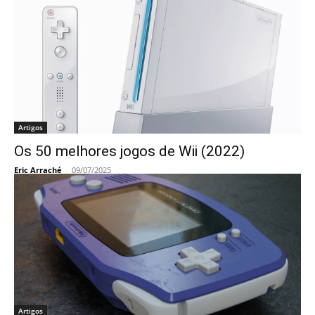
Artigos
Os 50 melhores jogos de Wii (2022)
Eric Arraché
-
09/07/2025
Artigos