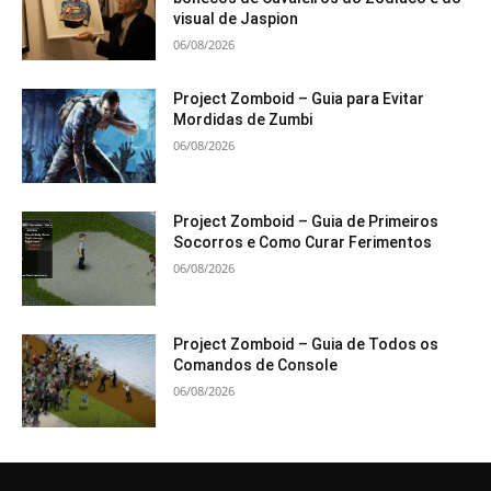
visual de Jaspion
06/08/2026
Project Zomboid – Guia para Evitar
Mordidas de Zumbi
06/08/2026
Project Zomboid – Guia de Primeiros
Socorros e Como Curar Ferimentos
06/08/2026
Project Zomboid – Guia de Todos os
Comandos de Console
06/08/2026