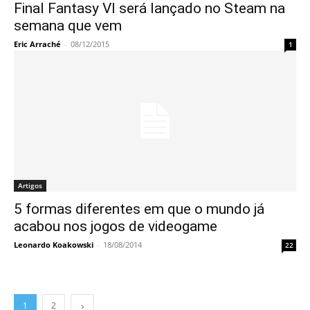
Final Fantasy VI será lançado no Steam na
semana que vem
Eric Arraché
-
08/12/2015
1
Artigos
5 formas diferentes em que o mundo já
acabou nos jogos de videogame
Leonardo Koakowski
-
18/08/2014
22
1
2