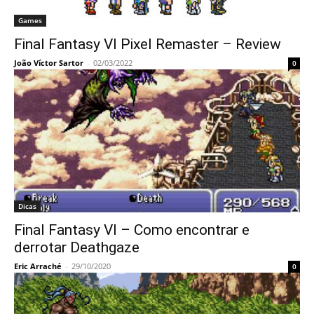
Games
Final Fantasy VI Pixel Remaster – Review
João Víctor Sartor
-
02/03/2022
0
Dicas
Final Fantasy VI – Como encontrar e
derrotar Deathgaze
Eric Arraché
-
29/10/2020
0