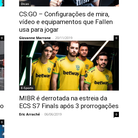
Dicas
CS:GO – Configurações de mira,
vídeo e equipamentos que Fallen
usa para jogar
Giovanne Marrone
-
20/11/2019
0
0
E-Sports
MIBR é derrotada na estreia da
to
ECS S7 Finals após 3 prorrogações
Eric Arraché
-
06/06/2019
0
0