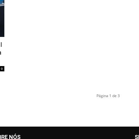
l
a
0
Página 1 de 3
BRE NÓS
S