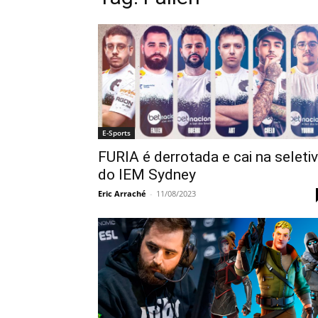
E-Sports
FURIA é derrotada e cai na seleti
do IEM Sydney
Eric Arraché
-
11/08/2023