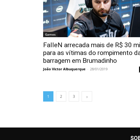
Games
FalleN arrecada mais de R$ 30 mi
para as vítimas do rompimento d
barragem em Brumadinho
João Victor Albuquerque
-
28/01/2019
1
2
3
SO