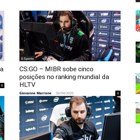
E-Sports
va
CS:GO – MIBR sobe cinco
posições no ranking mundial da
HLTV
0
Giovanne Marrone
-
06/04/2020
0