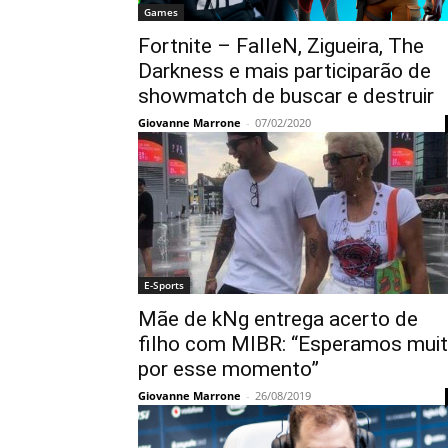
Games
Fortnite – FalleN, Zigueira, The
Darkness e mais participarão de
showmatch de buscar e destruir
Giovanne Marrone
-
07/02/2020
E-Sports
Mãe de kNg entrega acerto de
filho com MIBR: “Esperamos mui
por esse momento”
Giovanne Marrone
-
26/08/2019