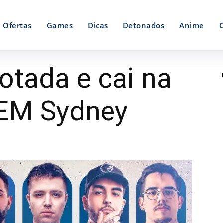
Ofertas
Games
Dicas
Detonados
Anime
otada e cai na
IEM Sydney