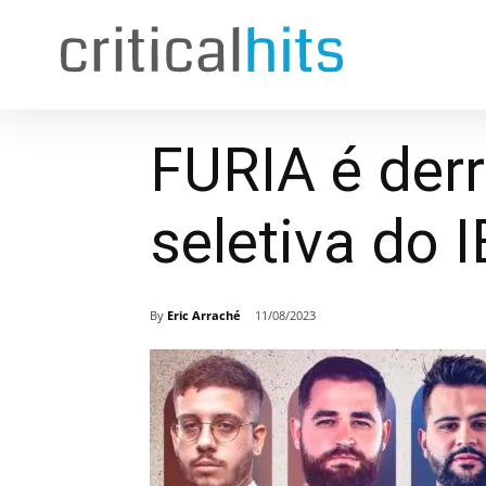
FURIA é derr
seletiva do 
By
Eric Arraché
11/08/2023