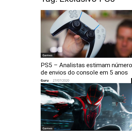
Games
PS5 – Analistas estimam númer
de envios do console em 5 anos
Guru
-
27/07/2020
Games