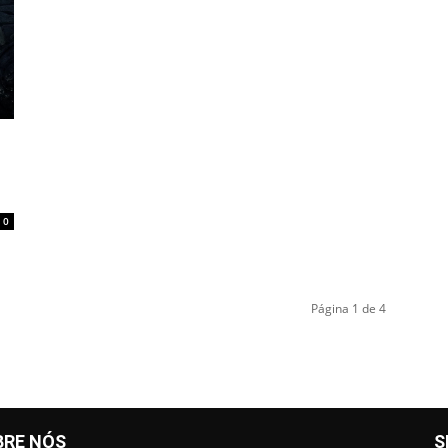
0
Página 1 de 4
BRE NÓS
S