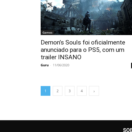
Games
Demon’s Souls foi oficialmente
anunciado para o PS5, com um
trailer INSANO
Guru
-
11/06/2020
1
2
3
4
SO