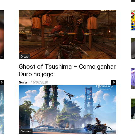
Dicas
o
Ghost of Tsushima – Como ganhar
Ouro no jogo
Guru
-
16/07/2020
0
0
Games