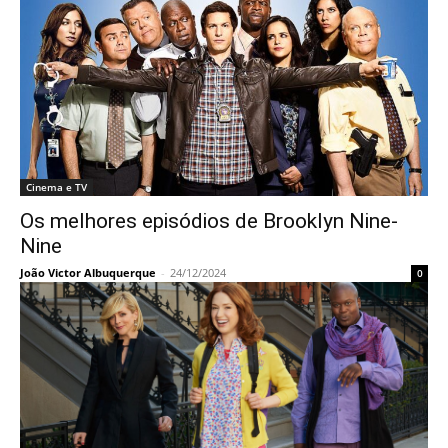
Cinema e TV
Os melhores episódios de Brooklyn Nine-
Nine
João Victor Albuquerque
-
24/12/2024
0