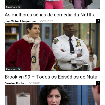
Cinema e TV
As melhores séries de comédia da Netflix
João Victor Albuquerque
-
25/08/2022
0
Cinema e TV
Brooklyn 99 – Todos os Episódios de Natal
Carolina Rocha
-
15/12/2021
0