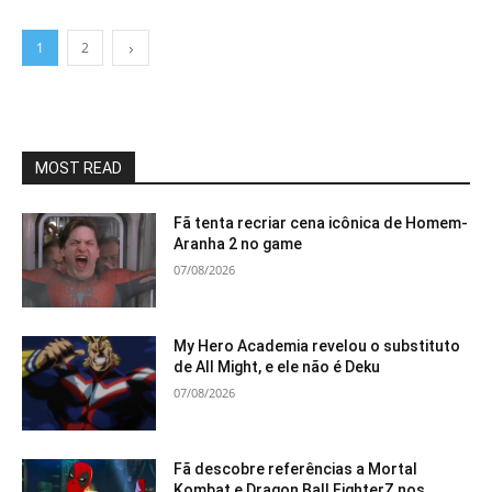
1
2
MOST READ
Fã tenta recriar cena icônica de Homem-
Aranha 2 no game
07/08/2026
My Hero Academia revelou o substituto
de All Might, e ele não é Deku
07/08/2026
Fã descobre referências a Mortal
Kombat e Dragon Ball FighterZ nos