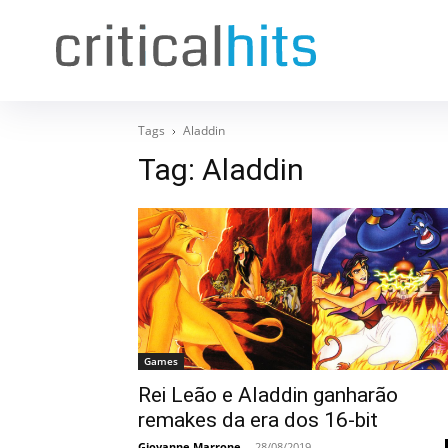
Tags
Aladdin
Tag:
Aladdin
Games
Rei Leão e Aladdin ganharão
remakes da era dos 16-bit
Giovanne Marrone
-
28/08/2019