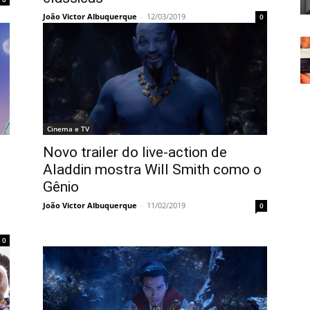
João Victor Albuquerque
-
12/03/2019
0
Cinema e TV
Novo trailer do live-action de
Aladdin mostra Will Smith como o
Gênio
João Victor Albuquerque
-
11/02/2019
0
0