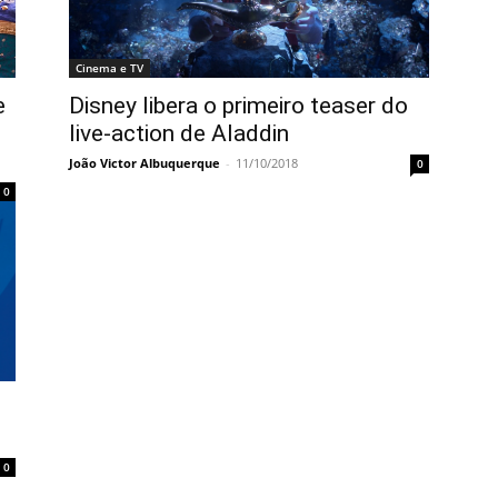
Cinema e TV
e
Disney libera o primeiro teaser do
live-action de Aladdin
João Victor Albuquerque
-
11/10/2018
0
0
0