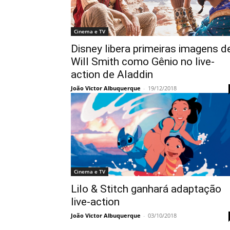
Cinema e TV
Disney libera primeiras imagens d
Will Smith como Gênio no live-
action de Aladdin
João Victor Albuquerque
-
19/12/2018
Cinema e TV
Lilo & Stitch ganhará adaptação
live-action
João Victor Albuquerque
-
03/10/2018