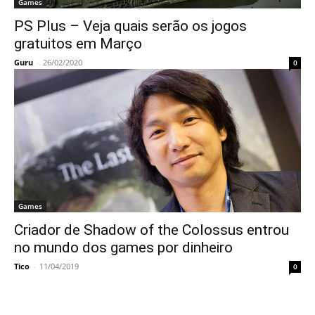
Games
PS Plus – Veja quais serão os jogos
gratuitos em Março
Guru
-
26/02/2020
0
Games
Criador de Shadow of the Colossus entrou
no mundo dos games por dinheiro
Tico
-
11/04/2019
0