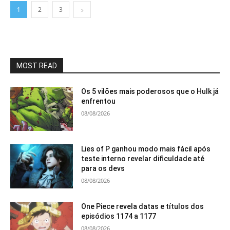
1
2
3
MOST READ
Os 5 vilões mais poderosos que o Hulk já
enfrentou
08/08/2026
Lies of P ganhou modo mais fácil após
teste interno revelar dificuldade até
para os devs
08/08/2026
One Piece revela datas e títulos dos
episódios 1174 a 1177
08/08/2026