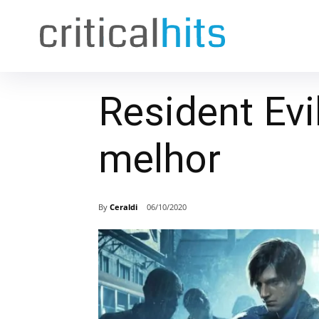
Resident Evi
melhor
By
Ceraldi
06/10/2020