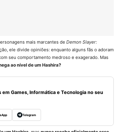
 personagens mais marcantes de
Demon Slayer:
ção, ele divide opiniões: enquanto alguns fãs o adoram
m com seu comportamento medroso e exagerado. Mas
hega ao nível de um Hashira?
 em Games, Informática e Tecnologia no seu
sApp
Telegram
 de um Hashira
, mas
nunca recebe oficialmente esse