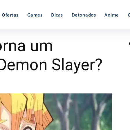
Ofertas
Games
Dicas
Detonados
Anime
torna um
Demon Slayer?