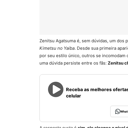
Zenitsu Agatsuma é, sem dúvidas, um dos
Kimetsu no Yaiba
. Desde sua primeira apari
por seu estilo único, outros se incomoda
uma dúvida persiste entre os fãs:
Zenitsu c
Receba as melhores ofertas
celular
What
A resposta curta é
sim, ele alcança o nível