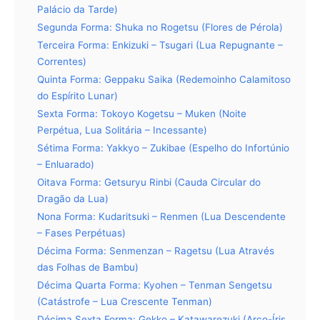
Palácio da Tarde)
Segunda Forma: Shuka no Rogetsu (Flores de Pérola)
Terceira Forma: Enkizuki – Tsugari (Lua Repugnante –
Correntes)
Quinta Forma: Geppaku Saika (Redemoinho Calamitoso
do Espírito Lunar)
Sexta Forma: Tokoyo Kogetsu – Muken (Noite
Perpétua, Lua Solitária – Incessante)
Sétima Forma: Yakkyo – Zukibae (Espelho do Infortúnio
– Enluarado)
Oitava Forma: Getsuryu Rinbi (Cauda Circular do
Dragão da Lua)
Nona Forma: Kudaritsuki – Renmen (Lua Descendente
– Fases Perpétuas)
Décima Forma: Senmenzan – Ragetsu (Lua Através
das Folhas de Bambu)
Décima Quarta Forma: Kyohen – Tenman Sengetsu
(Catástrofe – Lua Crescente Tenman)
Décima Sexta Forma: Gekko – Katawarezuki (Arco-Íris