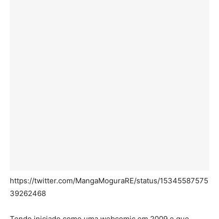
https://twitter.com/MangaMoguraRE/status/15345587575
39262468
Tendo iniciado como uma webcomic em 2009 e que