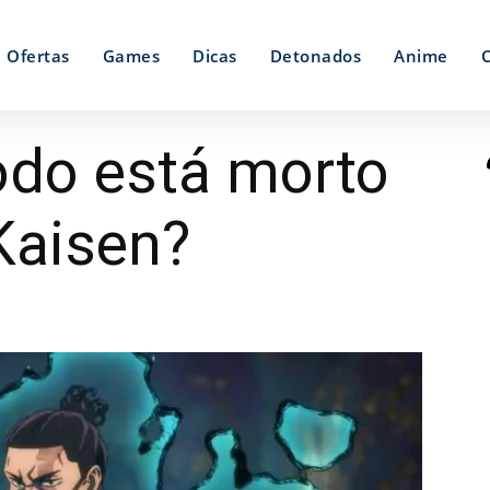
Ofertas
Games
Dicas
Detonados
Anime
Todo está morto
Kaisen?