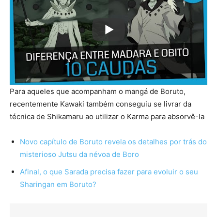
Para aqueles que acompanham o mangá de Boruto,
recentemente Kawaki também conseguiu se livrar da
técnica de Shikamaru ao utilizar o Karma para absorvê-la
Novo capítulo de Boruto revela os detalhes por trás do
misterioso Jutsu da névoa de Boro
Afinal, o que Sarada precisa fazer para evoluir o seu
Sharingan em Boruto?