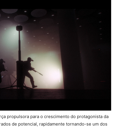
rça propulsora para o crescimento do protagonista da
perados de potencial, rapidamente tornando-se um dos