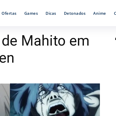
Ofertas
Games
Dicas
Detonados
Anime
 de Mahito em
sen