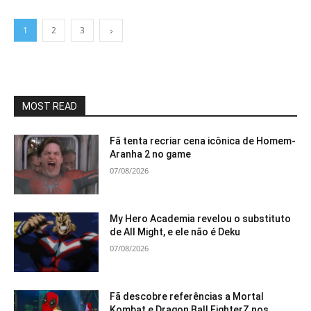
1
2
3
MOST READ
Fã tenta recriar cena icônica de Homem-
Aranha 2 no game
07/08/2026
My Hero Academia revelou o substituto
de All Might, e ele não é Deku
07/08/2026
Fã descobre referências a Mortal
Kombat e Dragon Ball FighterZ nos