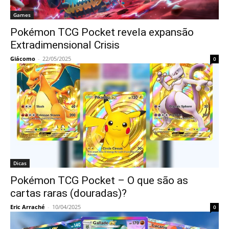
Games
Pokémon TCG Pocket revela expansão
Extradimensional Crisis
Giácomo
-
22/05/2025
0
Dicas
Pokémon TCG Pocket – O que são as
cartas raras (douradas)?
Eric Arraché
-
10/04/2025
0