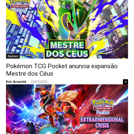
Games
Pokémon TCG Pocket anuncia expansão
Mestre dos Céus
Eric Arraché
-
23/07/2026
0