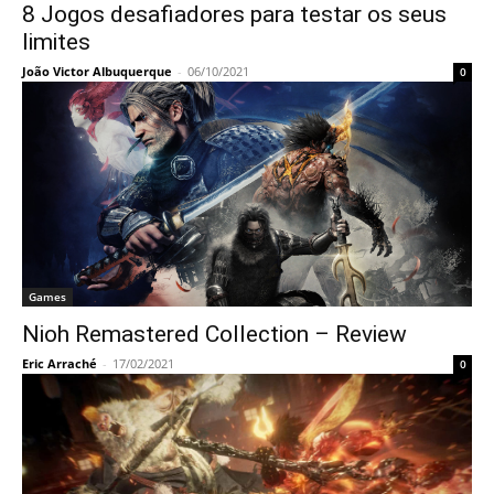
8 Jogos desafiadores para testar os seus
limites
João Victor Albuquerque
-
06/10/2021
0
Games
Nioh Remastered Collection – Review
Eric Arraché
-
17/02/2021
0