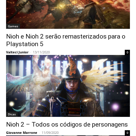
Games
Nioh e Nioh 2 serão remasterizados para o
Playstation 5
Valteci Junior
-
13/11/2020
0
Dicas
Nioh 2 – Todos os códigos de personagens
Giovanne Marrone
-
11/09/2020
0