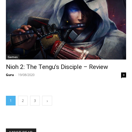
Games
Nioh 2: The Tengu’s Disciple – Review
Guru
-
19/08/2020
0
1
2
3