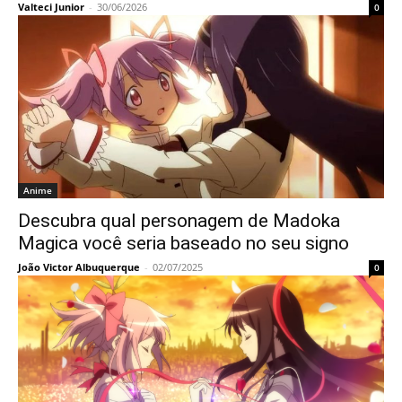
Valteci Junior
-
30/06/2026
0
Anime
Descubra qual personagem de Madoka
Magica você seria baseado no seu signo
João Victor Albuquerque
-
02/07/2025
0