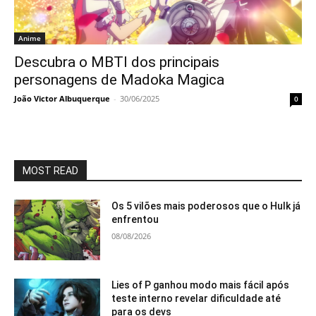
Anime
Descubra o MBTI dos principais
personagens de Madoka Magica
João Victor Albuquerque
-
30/06/2025
0
MOST READ
Os 5 vilões mais poderosos que o Hulk já
enfrentou
08/08/2026
Lies of P ganhou modo mais fácil após
teste interno revelar dificuldade até
para os devs