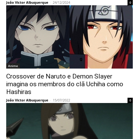
João Victor Albuquerque
-
24/12/2024
0
Anime
Crossover de Naruto e Demon Slayer
imagina os membros do clã Uchiha como
Hashiras
João Victor Albuquerque
-
15/07/2022
0