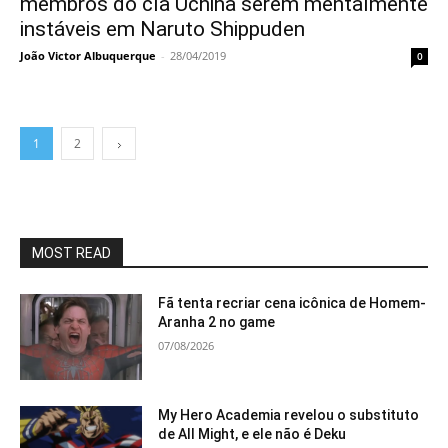
membros do clã Uchiha serem mentalmente
instáveis em Naruto Shippuden
João Victor Albuquerque
-
28/04/2019
0
1
2
MOST READ
Fã tenta recriar cena icônica de Homem-
Aranha 2 no game
07/08/2026
My Hero Academia revelou o substituto
de All Might, e ele não é Deku