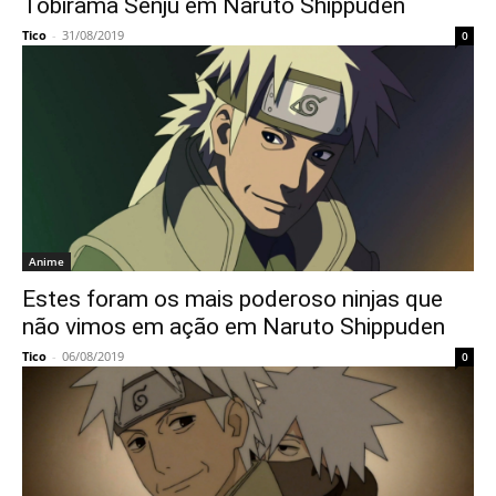
Tobirama Senju em Naruto Shippuden
Tico
-
31/08/2019
0
Anime
Estes foram os mais poderoso ninjas que
não vimos em ação em Naruto Shippuden
Tico
-
06/08/2019
0