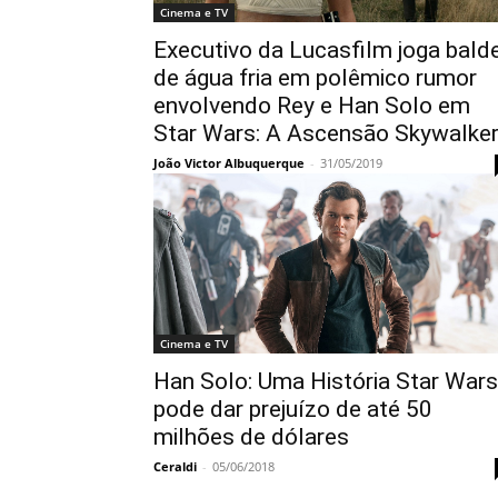
Cinema e TV
Executivo da Lucasfilm joga bald
de água fria em polêmico rumor
envolvendo Rey e Han Solo em
Star Wars: A Ascensão Skywalke
João Victor Albuquerque
-
31/05/2019
Cinema e TV
Han Solo: Uma História Star Wars
pode dar prejuízo de até 50
milhões de dólares
Ceraldi
-
05/06/2018