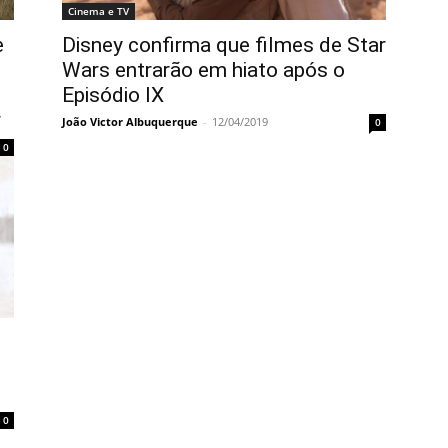
Cinema e TV
e
Disney confirma que filmes de Star
Wars entrarão em hiato após o
Episódio IX
r
João Victor Albuquerque
-
12/04/2019
0
0
0