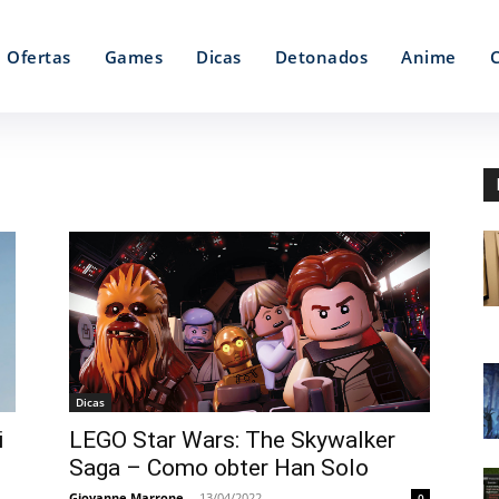
Ofertas
Games
Dicas
Detonados
Anime
Dicas
i
LEGO Star Wars: The Skywalker
Saga – Como obter Han Solo
Giovanne Marrone
-
13/04/2022
0