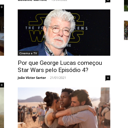
0
Cinema e TV
Por que George Lucas começou
Star Wars pelo Episódio 4?
João Víctor Sartor
-
21/01/2021
0
0