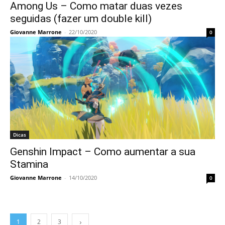
Among Us – Como matar duas vezes
seguidas (fazer um double kill)
Giovanne Marrone
-
22/10/2020
0
Dicas
Genshin Impact – Como aumentar a sua
Stamina
Giovanne Marrone
-
14/10/2020
0
1
2
3