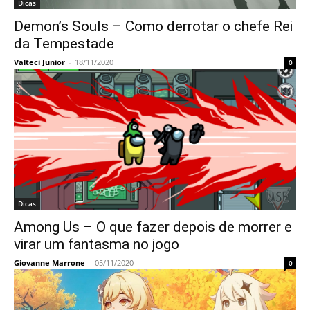
Dicas
Demon’s Souls – Como derrotar o chefe Rei
da Tempestade
Valteci Junior
-
18/11/2020
0
Dicas
Among Us – O que fazer depois de morrer e
virar um fantasma no jogo
Giovanne Marrone
-
05/11/2020
0