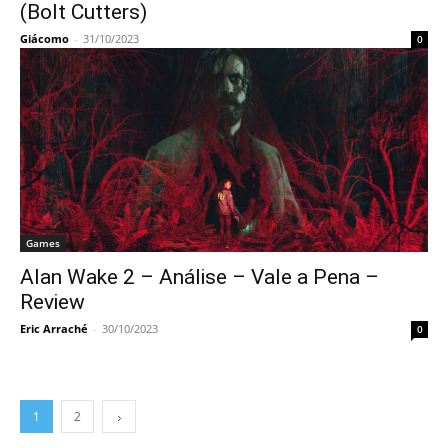
(Bolt Cutters)
Giácomo
-
31/10/2023
0
Games
Alan Wake 2 – Análise – Vale a Pena –
Review
Eric Arraché
-
30/10/2023
0
1
2