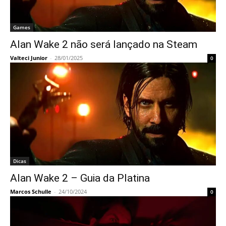
Games
Alan Wake 2 não será lançado na Steam
Valteci Junior
-
28/01/2025
0
Dicas
Alan Wake 2 – Guia da Platina
Marcos Schulle
-
24/10/2024
0