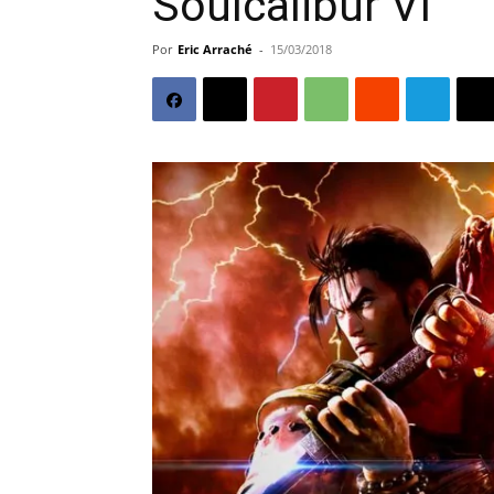
Soulcalibur VI
Por
Eric Arraché
-
15/03/2018