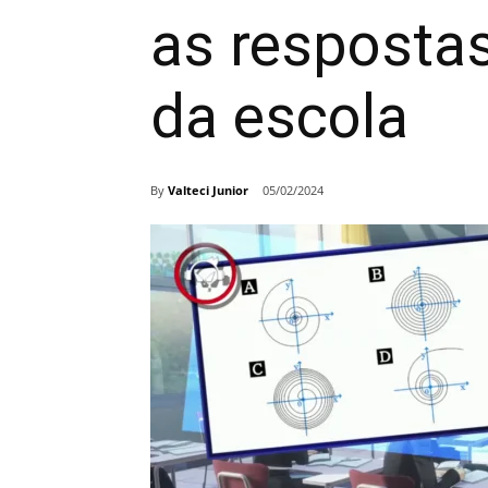
as resposta
da escola
By
Valteci Junior
05/02/2024