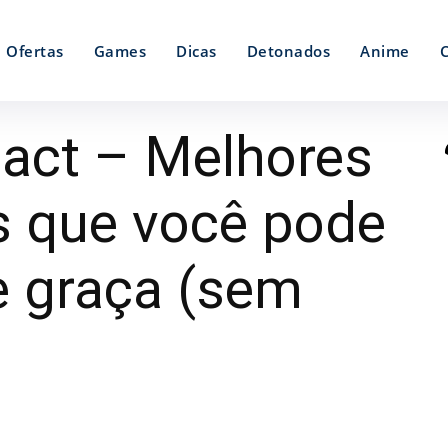
Ofertas
Games
Dicas
Detonados
Anime
act – Melhores
 que você pode
e graça (sem