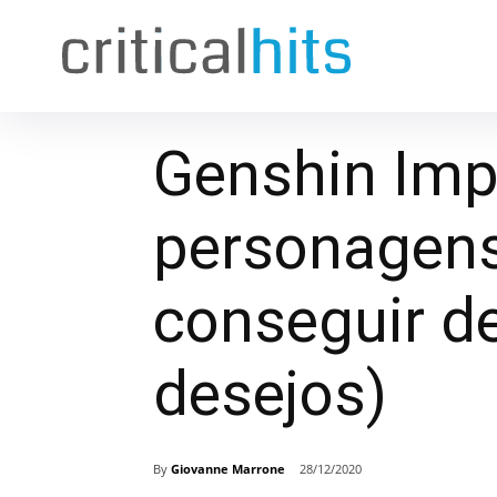
Genshin Imp
personagens
conseguir d
desejos)
By
Giovanne Marrone
28/12/2020