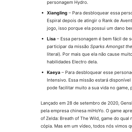
personagem Hydro.
Xiangling
– Para desbloquear essa perso
Espiral depois de atingir o Rank de Aven
jogo, isso porque ela possui um dano b
Lisa
– Essa personagem é bem fácil de se
participar da missão
Sparks Amongst th
literal). Por mais que ela não cause muit
habilidades Electro dela.
Kaeya
– Para desbloquear esse personag
Intensivo. Essa missão estará disponív
pode facilitar muito a sua vida no game,
Lançado em 28 de setembro de 2020, Gens
pela empresa chinesa miHoYo. O game apre
of Zelda: Breath of The Wild, game do qua
cópia. Mas em um vídeo, todos nós vimos 