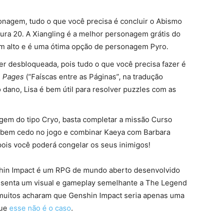
nagem, tudo o que você precisa é concluir o Abismo
tura 20. A Xiangling é a melhor personagem grátis do
em alto e é uma ótima opção de personagem Pyro.
r desbloqueada, pois tudo o que você precisa fazer é
e Pages
(“Faíscas entre as Páginas”, na tradução
o dano, Lisa é bem útil para resolver puzzles com as
em do tipo Cryo, basta completar a missão Curso
el bem cedo no jogo e combinar Kaeya com Barbara
 pois você poderá congelar os seus inimigos!
hin Impact é um RPG de mundo aberto desenvolvido
senta um visual e gameplay semelhante a The Legend
l muitos acharam que Genshin Impact seria apenas uma
que
esse não é o caso
.