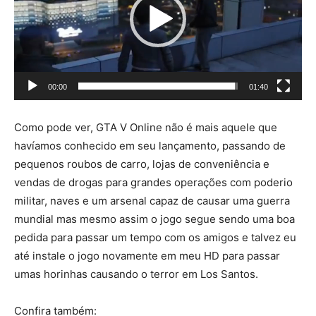
a
d
o
r
d
00:00
01:40
e
v
Como pode ver, GTA V Online não é mais aquele que
í
havíamos conhecido em seu lançamento, passando de
d
pequenos roubos de carro, lojas de conveniência e
e
vendas de drogas para grandes operações com poderio
o
militar, naves e um arsenal capaz de causar uma guerra
mundial mas mesmo assim o jogo segue sendo uma boa
pedida para passar um tempo com os amigos e talvez eu
até instale o jogo novamente em meu HD para passar
umas horinhas causando o terror em Los Santos.
Confira também: