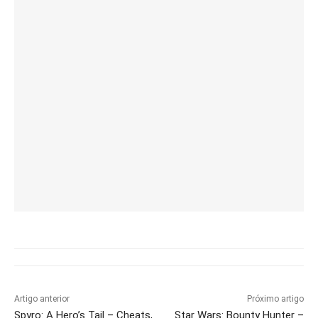
Artigo anterior
Próximo artigo
Spyro: A Hero’s Tail – Cheats,
Star Wars: Bounty Hunter –