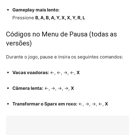
Gameplay mais lento:
Pressione
B, A, B, A, Y, X, X, Y, R, L
Códigos no Menu de Pausa (todas as
versões)
Durante o jogo, pause e insira os seguintes comandos:
Vacas voadoras:
←, ←, →, ←,
X
Câmera lenta:
←, →, →, →,
X
Transformar o Sparx em roxo:
←, →, →, ←,
X