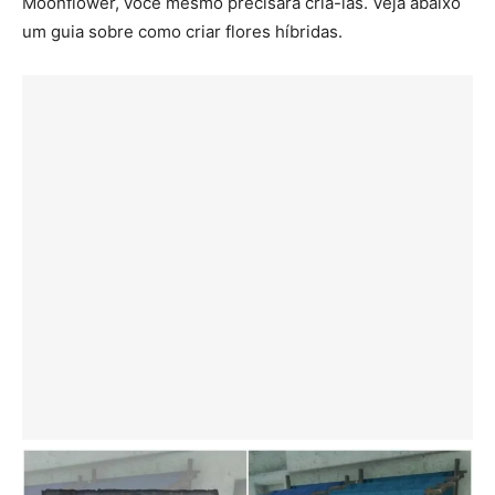
Moonflower, você mesmo precisará criá-las. Veja abaixo
um guia sobre como criar flores híbridas.