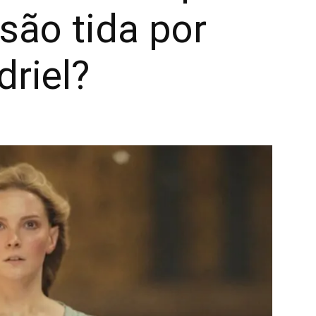
isão tida por
driel?