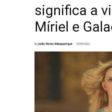
significa a v
Míriel e Gala
By
João Victor Albuquerque
16/09/2022