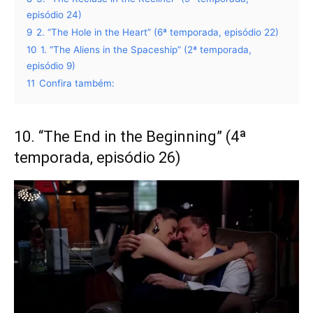
episódio 24)
9
2. “The Hole in the Heart” (6ª temporada, episódio 22)
10
1. “The Aliens in the Spaceship” (2ª temporada,
episódio 9)
11
Confira também:
10. “The End in the Beginning” (4ª
temporada, episódio 26)