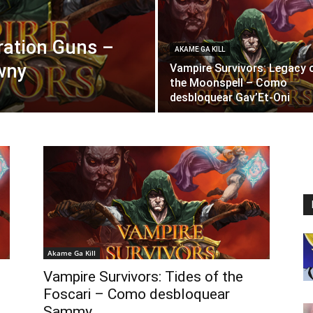
ration Guns –
AKAME GA KILL
wny
Vampire Survivors: Legacy 
the Moonspell – Como
desbloquear Gav’Et-Oni
Akame Ga Kill
Vampire Survivors: Tides of the
Foscari – Como desbloquear
Sammy