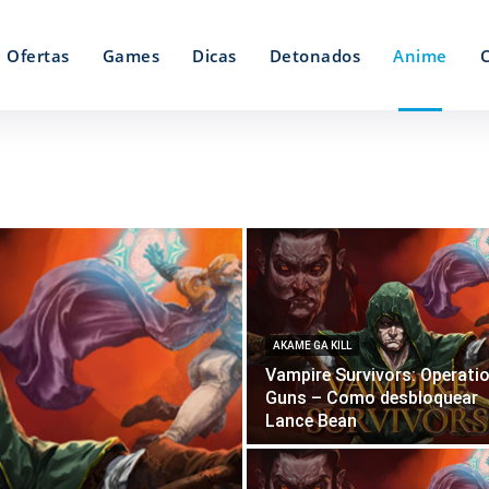
Ofertas
Games
Dicas
Detonados
Anime
AKAME GA KILL
Vampire Survivors: Operati
Guns – Como desbloquear
Lance Bean