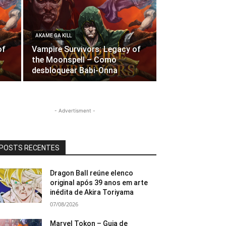
AKAME GA KILL
of
Vampire Survivors: Legacy of
the Moonspell – Como
desbloquear Babi-Onna
- Advertisment -
POSTS RECENTES
Dragon Ball reúne elenco
original após 39 anos em arte
inédita de Akira Toriyama
07/08/2026
Marvel Tokon – Guia de