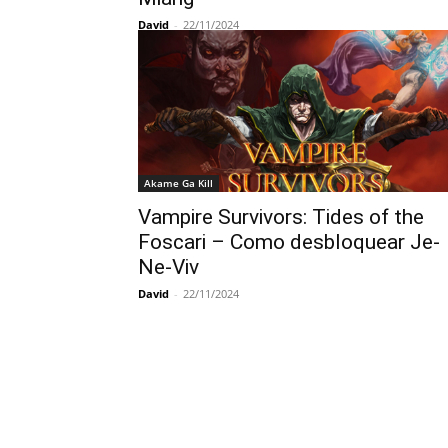
David
-
22/11/2024
Akame Ga Kill
Vampire Survivors: Tides of the
Foscari – Como desbloquear Je-
Ne-Viv
David
-
22/11/2024