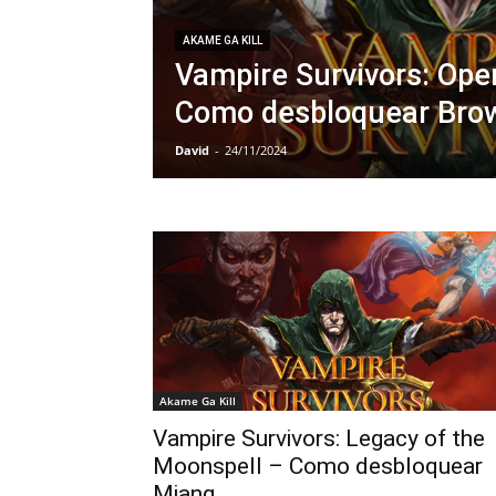
AKAME GA KILL
Vampire Survivors: Ope
Como desbloquear Bro
David
-
24/11/2024
Akame Ga Kill
Vampire Survivors: Legacy of the
Moonspell – Como desbloquear
Miang