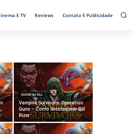
Cinema E TV
Reviews
Contato E Publicidade
AKAME GA KILL
on
Vampire Survivors: Operation
Guns – Como desbloquear Bill
Rizer