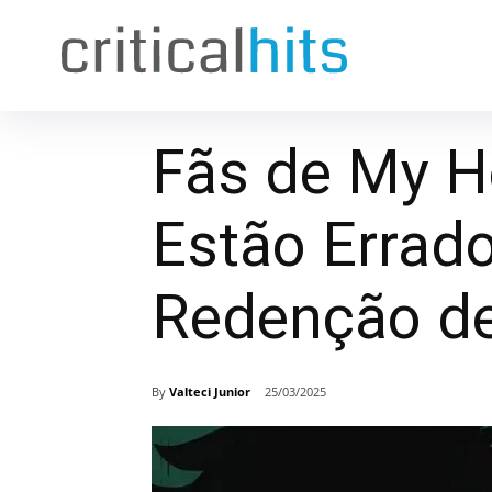
Fãs de My H
Estão Errad
Redenção d
By
Valteci Junior
25/03/2025