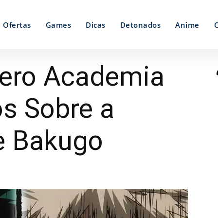
Ofertas
Games
Dicas
Detonados
Anime
ero Academia
os Sobre a
e Bakugo