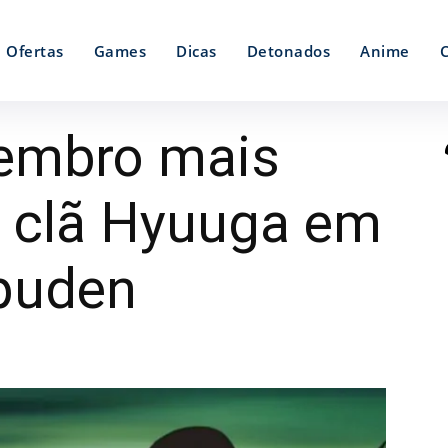
Ofertas
Games
Dicas
Detonados
Anime
membro mais
 clã Hyuuga em
puden