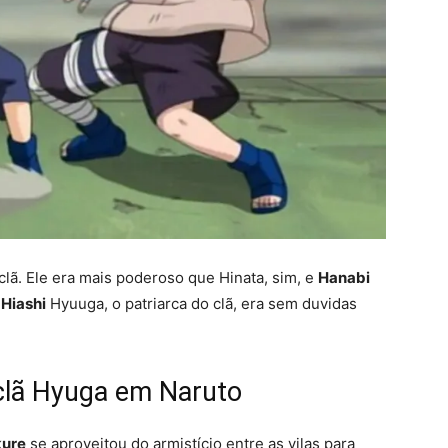
clã. Ele era mais poderoso que Hinata, sim, e
Hanabi
s
Hiashi
Hyuuga, o patriarca do clã, era sem duvidas
clã Hyuga em Naruto
ure
se aproveitou do armistício entre as vilas para