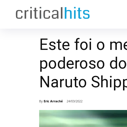
Este foi o 
poderoso do
Naruto Ship
By
Eric Arraché
24/03/2022