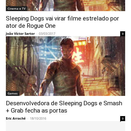
Cinema e TV
Sleeping Dogs vai virar filme estrelado por
ator de Rogue One
João Víctor Sartor
-
03/03/2017
0
Games
Desenvolvedora de Sleeping Dogs e Smash
+ Grab fecha as portas
Eric Arraché
-
18/10/2016
0