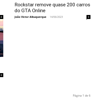
Rockstar remove quase 200 carros
do GTA Online
João Victor Albuquerque
-
14/06/2023
0
0
0
Página 1 de 6