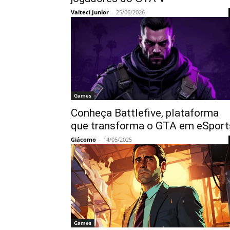
Valteci Junior
-
25/06/2026
Games
Conheça Battlefive, plataforma
que transforma o GTA em eSport
Giácomo
-
14/05/2025
Games