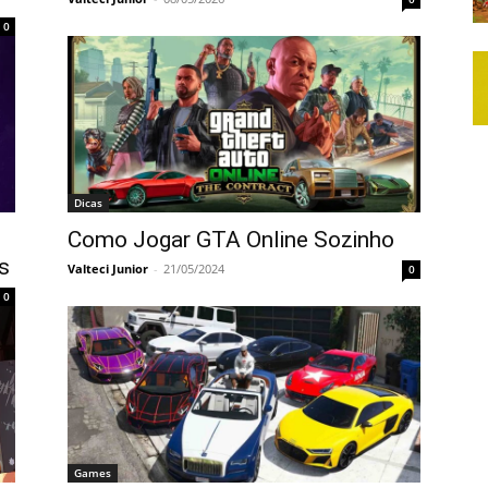
0
Dicas
Como Jogar GTA Online Sozinho
s
Valteci Junior
-
21/05/2024
0
0
Games