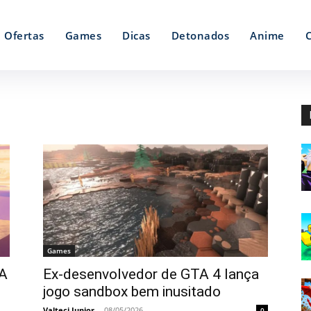
Ofertas
Games
Dicas
Detonados
Anime
Games
TA
Ex-desenvolvedor de GTA 4 lança
jogo sandbox bem inusitado
Valteci Junior
-
08/05/2026
0