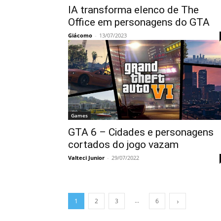
IA transforma elenco de The
Office em personagens do GTA
Giácomo
-
13/07/2023
Games
GTA 6 – Cidades e personagens
cortados do jogo vazam
Valteci Junior
-
29/07/2022
...
1
2
3
6