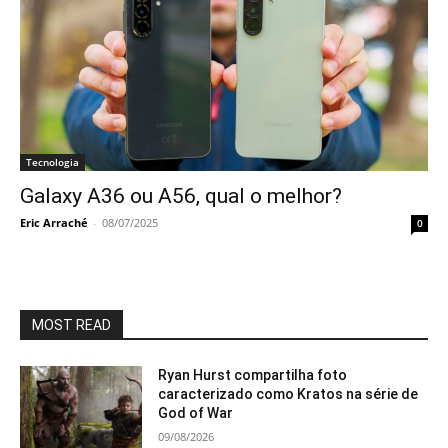
Tecnologia
Galaxy A36 ou A56, qual o melhor?
Eric Arraché
-
08/07/2025
0
MOST READ
Ryan Hurst compartilha foto
caracterizado como Kratos na série de
God of War
09/08/2026