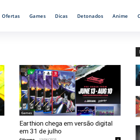
Ofertas
Games
Dicas
Detonados
Anime
Games
Earthion chega em versão digital
em 31 de julho
Giácomo
-
13/06/2025
0