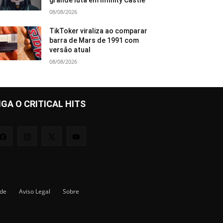
grande luta em Infinity Castle
08/08/2026
TikToker viraliza ao comparar
barra de Mars de 1991 com
versão atual
08/08/2026
IGA O CRITICAL HITS
ade
Aviso Legal
Sobre