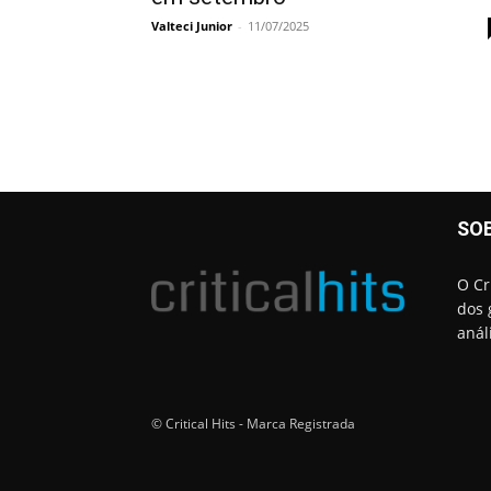
Valteci Junior
-
11/07/2025
SO
O Cr
dos 
anál
© Critical Hits - Marca Registrada