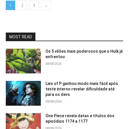
1
2
3
MOST READ
Os 5 vilões mais poderosos que o Hulk já
enfrentou
08/08/2026
Lies of P ganhou modo mais fácil após
teste interno revelar dificuldade até
para os devs
08/08/2026
One Piece revela datas e títulos dos
episódios 1174 a 1177
08/08/2026