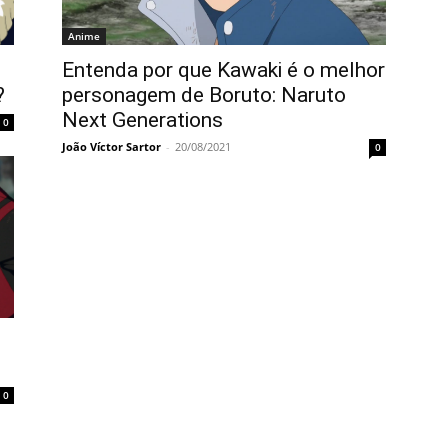
Anime
Entenda por que Kawaki é o melhor
?
personagem de Boruto: Naruto
Next Generations
0
João Víctor Sartor
-
20/08/2021
0
0