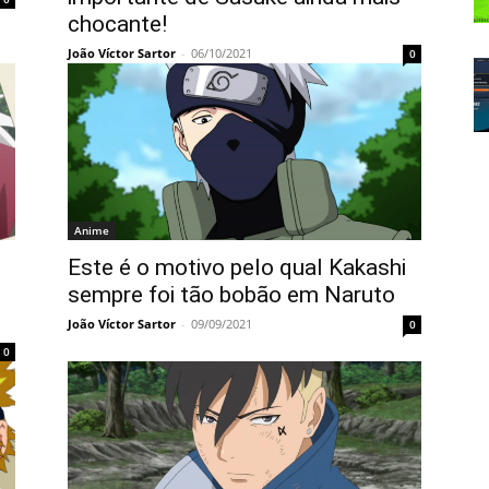
chocante!
João Víctor Sartor
-
06/10/2021
0
Anime
Este é o motivo pelo qual Kakashi
sempre foi tão bobão em Naruto
João Víctor Sartor
-
09/09/2021
0
0