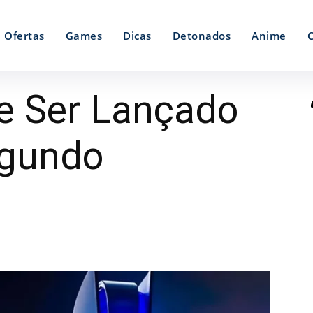
Ofertas
Games
Dicas
Detonados
Anime
e Ser Lançado
egundo