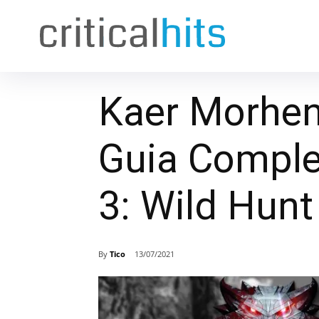
Kaer Morhen
Guia Comple
3: Wild Hunt
By
Tico
13/07/2021