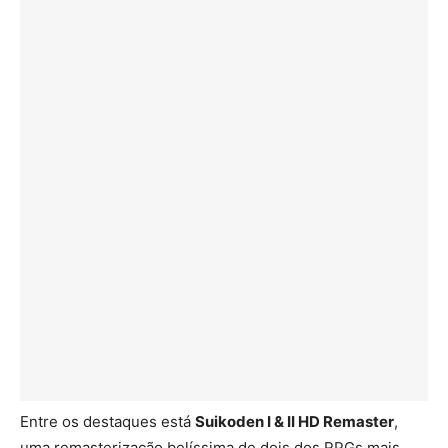
Entre os destaques está
Suikoden I & II HD Remaster
,
uma remasterização belíssima de dois dos RPGs mais