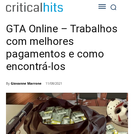
GTA Online – Trabalhos
com melhores
pagamentos e como
encontrá-los
By
Giovanne Marrone
11/08/2021