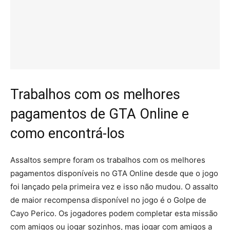
Trabalhos com os melhores
pagamentos de GTA Online e
como encontrá-los
Assaltos sempre foram os trabalhos com os melhores
pagamentos disponíveis no GTA Online desde que o jogo
foi lançado pela primeira vez e isso não mudou. O assalto
de maior recompensa disponível no jogo é o Golpe de
Cayo Perico. Os jogadores podem completar esta missão
com amigos ou jogar sozinhos, mas jogar com amigos a