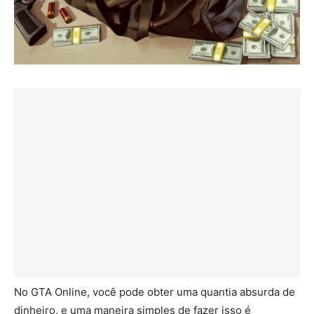
No GTA Online, você pode obter uma quantia absurda de
dinheiro, e uma maneira simples de fazer isso é