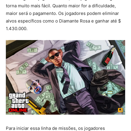
torna muito mais fácil. Quanto maior for a dificuldade,
maior será o pagamento. Os jogadores podem eliminar
alvos específicos como o Diamante Rosa e ganhar até $
1.430.000.
Para iniciar essa linha de missões, os jogadores