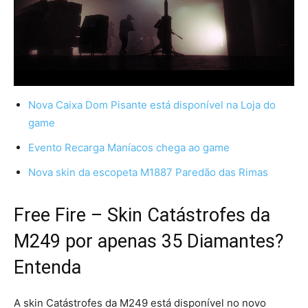
Nova Caixa Dom Pisante está disponível na Loja do
game
Evento Recarga Maníacos chega ao game
Nova skin da escopeta M1887 Paredão das Rimas
Free Fire – Skin Catástrofes da
M249 por apenas 35 Diamantes?
Entenda
A skin Catástrofes da M249 está disponível no novo