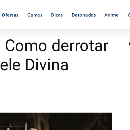
Ofertas
Games
Dicas
Detonados
Anime
– Como derrotar
ele Divina