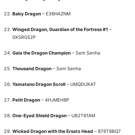
Baby Dragon
– E36HAZNM
Winged Dragon, Guardian of the Fortress #1
–
0XSRG52P
Gaia the Dragon Champion
– Sem Senha
Thousand Dragon
– Sem Senha
Yamatano Dragon Scroll
– UMQDUKAT
Petit Dragon
– 4HJMEH8P
One-Eyed Shield Dragon
– UB2T81AM
Wicked Dragon with the Ersatz Head
– 876T8BQ7