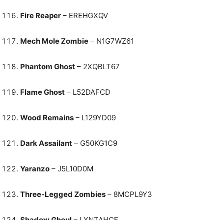
Fire Reaper
– EREHGXQV
Mech Mole Zombie
– N1G7WZ61
Phantom Ghost
– 2XQBLT67
Flame Ghost
– L52DAFCD
Wood Remains
– L129YD09
Dark Assailant
– G50KG1C9
Yaranzo
– J5L10D0M
Three-Legged Zombies
– 8MCPL9Y3
Shadow Ghoul
– LXNTAHCF