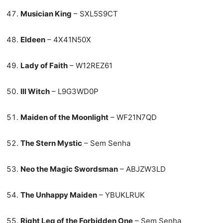
Musician King
– SXL5S9CT
Eldeen
– 4X41N50X
Lady of Faith
– W12REZ61
Ill Witch
– L9G3WD0P
Maiden of the Moonlight
– WF21N7QD
The Stern Mystic
– Sem Senha
Neo the Magic Swordsman
– ABJZW3LD
The Unhappy Maiden
– YBUKLRUK
Right Leg of the Forbidden One
– Sem Senha