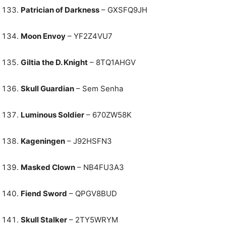
Patrician of Darkness
– GXSFQ9JH
Moon Envoy
– YF2Z4VU7
Giltia the D. Knight
– 8TQ1AHGV
Skull Guardian
– Sem Senha
Luminous Soldier
– 670ZW58K
Kageningen
– J92HSFN3
Masked Clown
– NB4FU3A3
Fiend Sword
– QPGV8BUD
Skull Stalker
– 2TY5WRYM