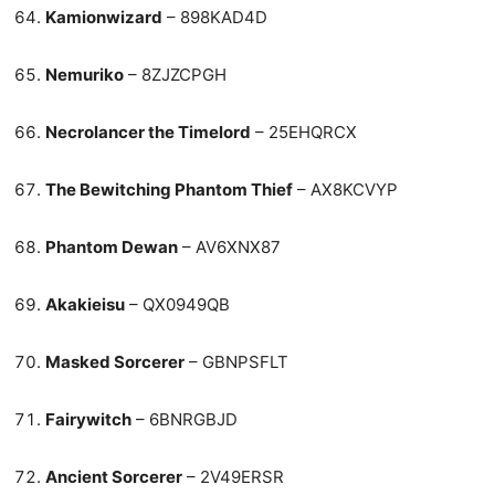
Kamionwizard
– 898KAD4D
Nemuriko
– 8ZJZCPGH
Necrolancer the Timelord
– 25EHQRCX
The Bewitching Phantom Thief
– AX8KCVYP
Phantom Dewan
– AV6XNX87
Akakieisu
– QX0949QB
Masked Sorcerer
– GBNPSFLT
Fairywitch
– 6BNRGBJD
Ancient Sorcerer
– 2V49ERSR