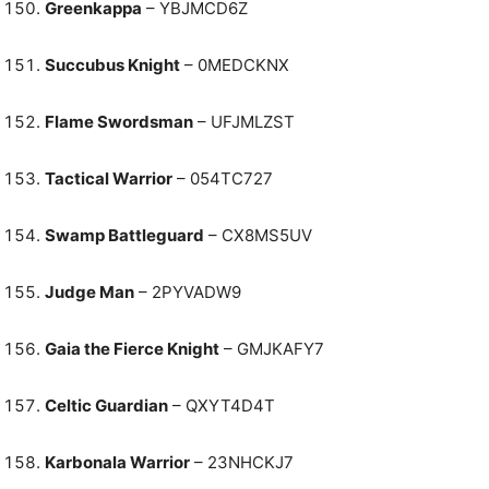
Greenkappa
– YBJMCD6Z
Succubus Knight
– 0MEDCKNX
Flame Swordsman
– UFJMLZST
Tactical Warrior
– 054TC727
Swamp Battleguard
– CX8MS5UV
Judge Man
– 2PYVADW9
Gaia the Fierce Knight
– GMJKAFY7
Celtic Guardian
– QXYT4D4T
Karbonala Warrior
– 23NHCKJ7