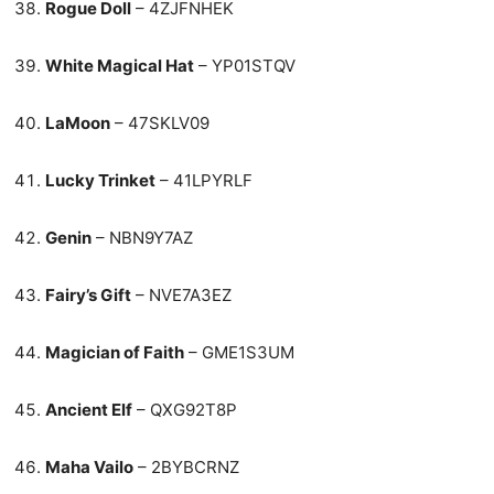
Rogue Doll
– 4ZJFNHEK
White Magical Hat
– YP01STQV
LaMoon
– 47SKLV09
Lucky Trinket
– 41LPYRLF
Genin
– NBN9Y7AZ
Fairy’s Gift
– NVE7A3EZ
Magician of Faith
– GME1S3UM
Ancient Elf
– QXG92T8P
Maha Vailo
– 2BYBCRNZ