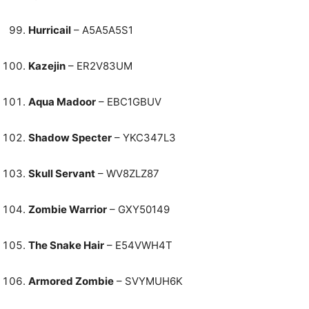
Hurricail
– A5A5A5S1
Kazejin
– ER2V83UM
Aqua Madoor
– EBC1GBUV
Shadow Specter
– YKC347L3
Skull Servant
– WV8ZLZ87
Zombie Warrior
– GXY50149
The Snake Hair
– E54VWH4T
Armored Zombie
– SVYMUH6K