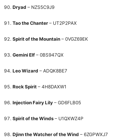
Dryad
– NZS5C9J9
Tao the Chanter
– UT2P2PAX
Spirit of the Mountain
– 0VGZ69EK
Gemini Elf
– 0BS947QX
Leo Wizard
– ADQK8BE7
Rock Spirit
– 4H8DAXW1
Injection Fairy Lily
– GD6FLB05
Spirit of the Winds
– U1QXWZ4P
Djinn the Watcher of the Wind
– 6ZGPWXJ7