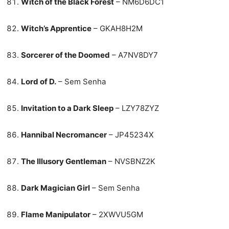
Witch of the Black Forest
– NM6D6DC1
Witch’s Apprentice
– GKAH8H2M
Sorcerer of the Doomed
– A7NV8DY7
Lord of D.
– Sem Senha
Invitation to a Dark Sleep
– LZY78ZYZ
Hannibal Necromancer
– JP45234X
The Illusory Gentleman
– NVSBNZ2K
Dark Magician Girl
– Sem Senha
Flame Manipulator
– 2XWVU5GM