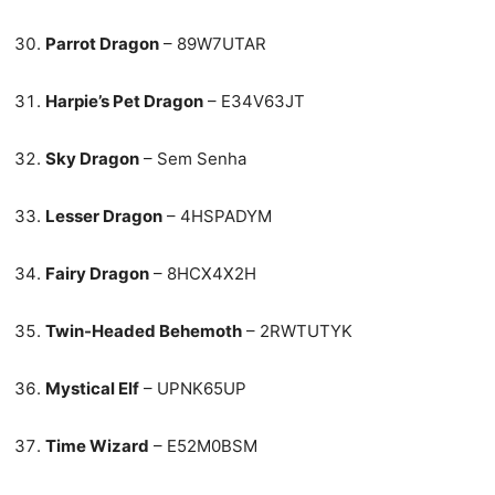
Parrot Dragon
– 89W7UTAR
Harpie’s Pet Dragon
– E34V63JT
Sky Dragon
– Sem Senha
Lesser Dragon
– 4HSPADYM
Fairy Dragon
– 8HCX4X2H
Twin-Headed Behemoth
– 2RWTUTYK
Mystical Elf
– UPNK65UP
Time Wizard
– E52M0BSM