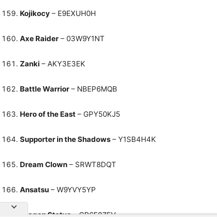
Kojikocy
– E9EXUH0H
Axe Raider
– 03W9Y1NT
Zanki
– AKY3E3EK
Battle Warrior
– NBEP6MQB
Hero of the East
– GPY50KJ5
Supporter in the Shadows
– Y1SB4H4K
Dream Clown
– SRWT8DQT
Ansatsu
– W9YVY5YP
Dragon Statue
– CP6F8ZEV