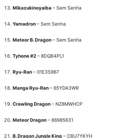
Mikazukinoyaiba
– Sem Senha
Yamadron
– Sem Senha
Meteor B. Dragon
– Sem Senha
Tyhone #2
– 8DQB4PL1
Ryu-Ran
– 01E3S967
Manga Ryu-Ran
– 65YDA3WR
Crawling Dragon
– NZ8MWHCP
Meteor Dragon
– 86985631
B. Dragon Jungle King
– CBU7YKYH