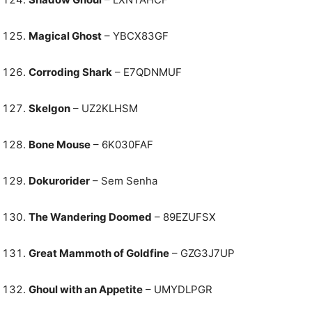
Magical Ghost
– YBCX83GF
Corroding Shark
– E7QDNMUF
Skelgon
– UZ2KLHSM
Bone Mouse
– 6K030FAF
Dokurorider
– Sem Senha
The Wandering Doomed
– 89EZUFSX
Great Mammoth of Goldfine
– GZG3J7UP
Ghoul with an Appetite
– UMYDLPGR