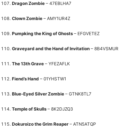
Dragon Zombie
– 47EBLHA7
Clown Zombie
– AMY1UR4Z
Pumpking the King of Ghosts
– EFGVETEZ
Graveyard and the Hand of Invitation
– 8B4VSMUR
The 13th Grave
– YFEZAFLK
Fiend’s Hand
– 01YHSTW1
Blue-Eyed Silver Zombie
– GTNK8TL7
Temple of Skulls
– 8K2DJZQ3
Dokuroizo the Grim Reaper
– ATN5ATQP